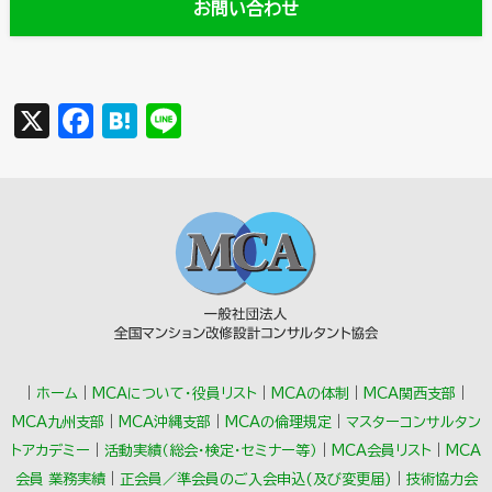
お問い合わせ
X
F
H
Li
a
a
n
c
t
e
e
e
b
n
o
a
o
k
｜
ホーム
｜
MCAについて・役員リスト
｜
MCAの体制
｜
MCA関西支部
｜
MCA九州支部
｜
MCA沖縄支部
｜
MCAの倫理規定
｜
マスターコンサルタン
トアカデミー
｜
活動実績（総会･検定･セミナー等）
｜
MCA会員リスト
｜
MCA
会員 業務実績
｜
正会員／準会員のご入会申込(及び変更届)
｜
技術協力会