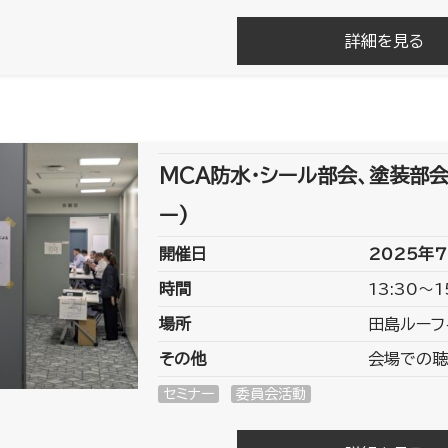
詳細を見る
MCA防水・シール部会、塗装部会
ー)
開催日
2025年7
時間
13:30～1
場所
田島ルーフ
その他
会場での聴
セミナー
委員会活動