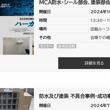
MCA防水・シール部会、塗装部会
開催日
2024年1
時間
13:30～1
場所
田島ルーフ
その他
会場での聴
セミナー
委員会活動
詳細を見る
防水及び塗装 不具合事例･成功事
開催日
2024年7