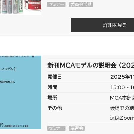
セミナー
委員会活動
詳細を見る
新刊ＭＣＡモデルの説明会 (20
開催日
2025年1
時間
15:00～1
場所
MCA本部
その他
会場での聴
込はZoo
セミナー
講習会