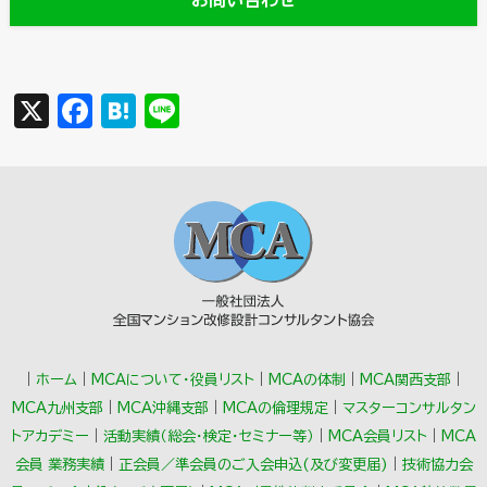
X
F
H
Li
a
a
n
c
t
e
e
e
b
n
o
a
o
k
｜
ホーム
｜
MCAについて・役員リスト
｜
MCAの体制
｜
MCA関西支部
｜
MCA九州支部
｜
MCA沖縄支部
｜
MCAの倫理規定
｜
マスターコンサルタン
トアカデミー
｜
活動実績（総会･検定･セミナー等）
｜
MCA会員リスト
｜
MCA
会員 業務実績
｜
正会員／準会員のご入会申込(及び変更届)
｜
技術協力会