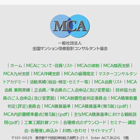
c
t
e
e
e
b
n
o
a
o
k
｜
ホーム
｜
MCAについて・役員リスト
｜
MCAの体制
｜
MCA関西支部
｜
MCA九州支部
｜
MCA沖縄支部
｜
MCAの倫理規定
｜
マスターコンサルタン
トアカデミー
｜
活動実績（総会･検定･セミナー等）
｜
MCA会員リスト
｜
MCA
会員 業務実績
｜
正会員／準会員のご入会申込(及び変更届)
｜
技術協力会
員のご入会申込(及び変更届)
｜
MCA耐震性能判定委員会
｜
MCA積算数量
判定(評定)委員会
｜
MCA積算基準
｜
MCA積算基準(第5版)(pdf)
｜
MCA内訳書標準書式(第5版)(pdf)
｜
主なMCA積算基準における概略説
明(pdf)
｜
工事工期計算ソフト
｜
各種様式のダウンロード
｜
セミナー・講習
会・各種催し申込み
｜
お問い合わせ
｜
サイトマップ
｜
〒101-0025 東京都千代田区神田佐久間町3-21-1 Inter ACT.BLDG 5階