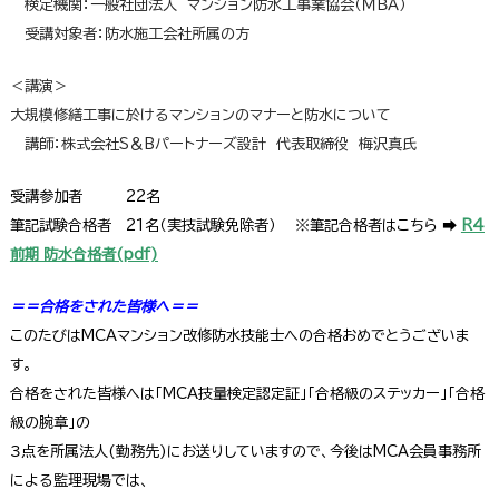
＿
検定機関：一般社団法人 マンション防水工事業協会（ＭＢＡ）
＿
受講対象者：防水施工会社所属の方
＜講演＞
大規模修繕工事に於けるマンションのマナーと防水について
＿
講師：株式会社S＆Bパートナーズ設計 代表取締役 梅沢真氏
受講参加者 22名
筆記試験合格者 21名（実技試験免除者） ※筆記合格者はこちら ➡
R4
前期 防水合格者(pdf)
＝＝合格をされた皆様へ＝＝
このたびはMCAマンション改修防水技能士への合格おめでとうございま
す。
合格をされた皆様へは「MCA技量検定認定証」「合格級のステッカー」「合格
級の腕章」の
３点を所属法人(勤務先)にお送りしていますので、今後はMCA会員事務所
による監理現場では、