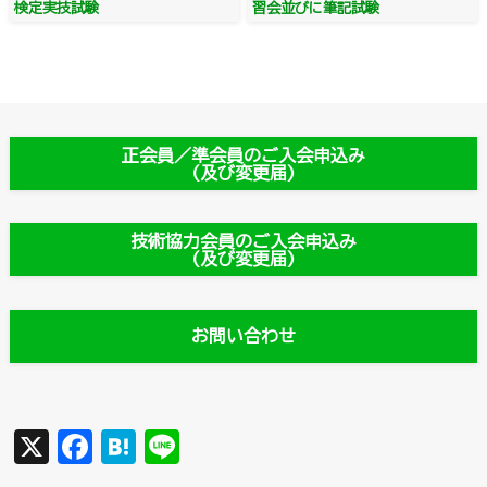
検定実技試験
習会並びに筆記試験
正会員／準会員のご入会申込み
(及び変更届)
技術協力会員のご入会申込み
(及び変更届)
お問い合わせ
X
F
H
Li
a
a
n