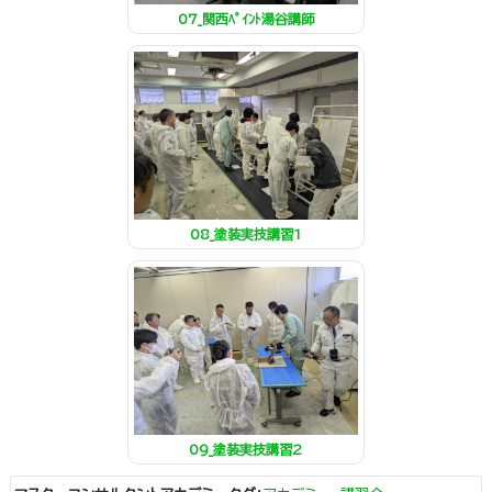
07_関西ﾍﾟｲﾝﾄ湯谷講師
08_塗装実技講習1
09_塗装実技講習2