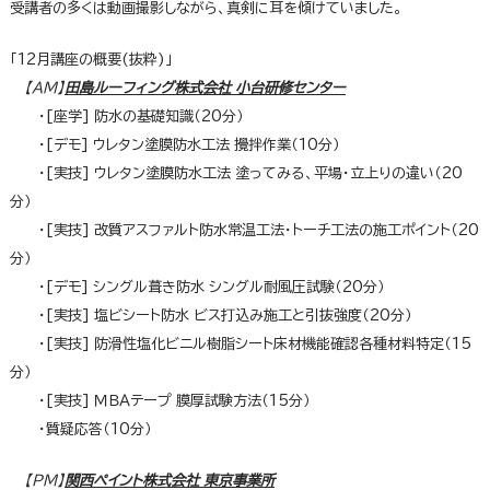
受講者の多くは動画撮影しながら、真剣に耳を傾けていました。
「12月講座の概要(抜粋)」
＿
【AM】
田島ルーフィング株式会社 小台研修センター
＿＿
・[座学] 防水の基礎知識（20分）
＿＿
・[デモ] ウレタン塗膜防水工法 攪拌作業（10分）
＿＿
・[実技] ウレタン塗膜防水工法 塗ってみる、平場・立上りの違い（20
分）
＿＿
・[実技] 改質アスファルト防水常温工法・トーチ工法の施工ポイント（20
分）
＿＿
・[デモ] シングル葺き防水 シングル耐風圧試験（20分）
＿＿
・[実技] 塩ビシート防水 ビス打込み施工と引抜強度（20分）
＿＿
・[実技] 防滑性塩化ビニル樹脂シート床材機能確認各種材料特定（15
分）
＿＿
・[実技] ＭＢＡテープ 膜厚試験方法（15分）
＿＿
・質疑応答（10分）
＿
【PM】
関西ペイント株式会社 東京事業所