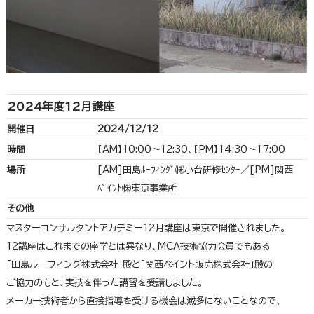
2024年度12月講座
開催日
2024/12/12
時間
【AM】10:00～12:30、【PM】14:30～17:00
場所
[AM]田島ﾙｰﾌｨﾝｸﾞ㈱小台研修ｾﾝﾀｰ／[PM]関西
ﾍﾟｲﾝﾄ㈱東京事業所
その他
マスターコンサルタントアカデミー12月講座は東京で開催されました。
12講座はこれまでの座学とは異なり、MCA技術協力会員でもある
「田島ルーフィング株式会社」殿と「関西ペイント販売株式会社」殿の
ご協力のもと、実技を伴った講習を受講しました。
メーカー技術者から直接指導を受ける機会は滅多にないことなので、