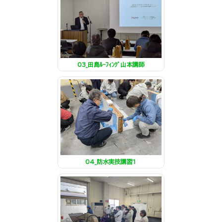
03_田島ﾙｰﾌｨﾝｸﾞ山本講師
04_防水実技講習1