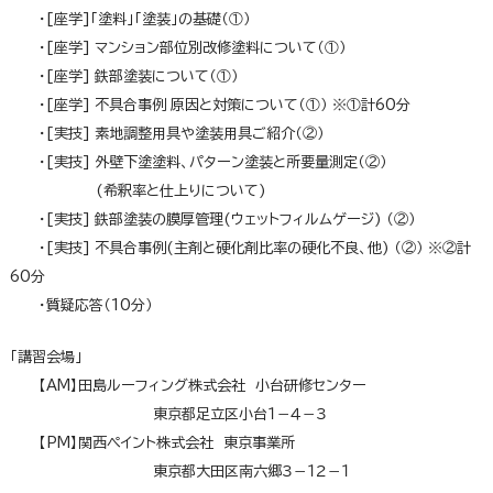
＿＿
・[座学]「塗料」「塗装」の基礎（①）
＿＿
・[座学] マンション部位別改修塗料について（①）
＿＿
・[座学] 鉄部塗装について（①）
＿＿
・[座学] 不具合事例 原因と対策について（①） ※①計60分
＿＿
・[実技] 素地調整用具や塗装用具ご紹介（②）
＿＿
・[実技] 外壁下塗塗料、パターン塗装と所要量測定（②）
＿＿＿＿＿
(希釈率と仕上りについて)
＿＿
・[実技] 鉄部塗装の膜厚管理(ウェットフィルムゲージ) （②）
＿＿
・[実技] 不具合事例(主剤と硬化剤比率の硬化不良、他) （②） ※②計
60分
＿＿
・質疑応答（10分）
「講習会場」
＿＿
【AM】田島ルーフィング株式会社 小台研修センター
＿＿＿＿＿＿＿＿＿＿
東京都足立区小台１－４－３
＿＿
【PM】関西ペイント株式会社 東京事業所
＿＿＿＿＿＿＿＿＿＿
東京都大田区南六郷３－１２－１