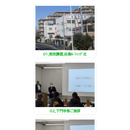
01_実技講習_田島ﾙｰﾌｨﾝｸﾞ社
02_下門学長ご挨拶