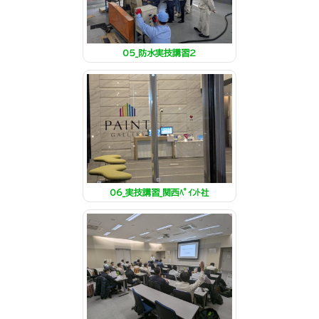
05_防水実技講習2
06_実技講習_関西ﾍﾟｲﾝﾄ社