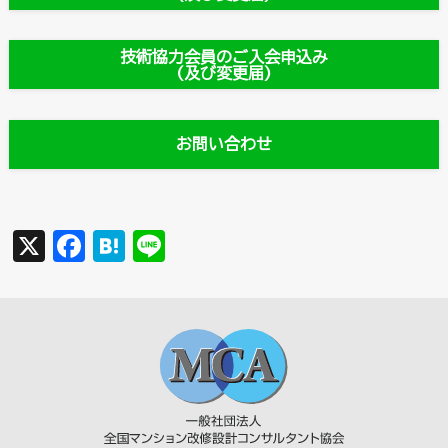
技術協力会員のご入会申込み
(及び変更届)
お問い合わせ
X
F
H
Li
a
a
n
c
t
e
e
e
b
n
o
a
o