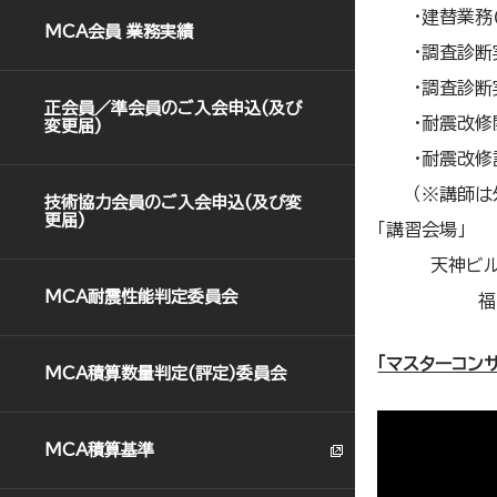
＿＿
・建替業務
MCA会員 業務実績
＿＿
・調査診断
＿＿
・調査診断
正会員／準会員のご入会申込(及び
＿＿
・耐震改修
変更届)
＿＿
・耐震改修
＿＿
（※講師
技術協力会員のご入会申込(及び変
更届)
「講習会場」
＿＿＿
天神ビ
MCA耐震性能判定委員会
＿＿＿＿＿
福
「マスターコン
MCA積算数量判定(評定)委員会
MCA積算基準