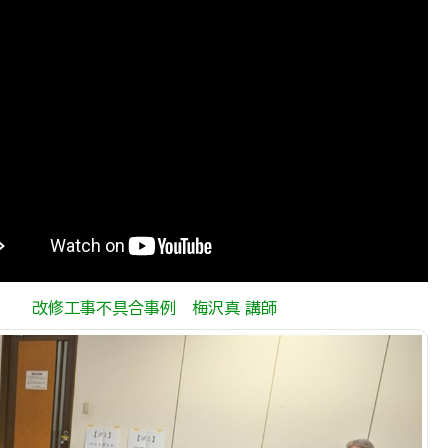
＿＿
改修工事不具合事例 梅沢真 講師