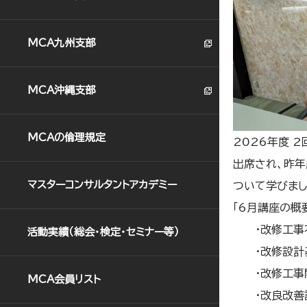
MCA九州支部
MCA沖縄支部
MCAの倫理規定
2026年度 
出席され、昨年
マスターコンサルタントアカデミー
ついて学びまし
「6月講座の概要
＿＿
・改修工事
活動実績（総会･検定･セミナー等）
＿＿
・改修設計
＿＿
・改修工事
MCA会員リスト
＿＿
・改良改善