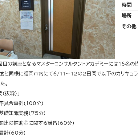
時間
場所
その他
2回目の講座となるマスターコンサルタントアカデミーには16名の
度と同様に福岡市内にて6/11～12の2日間で以下のカリキュ
た。
(抜粋)」
不具合事例(100分)
基礎知識実務(75分)
関連の補助金に関する講習(60分)
設計(60分)