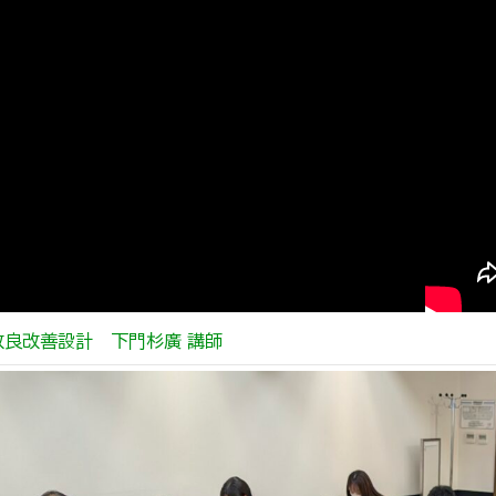
改良改善設計 下門杉廣 講師
＿＿＿＿