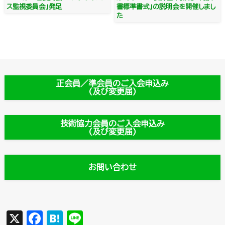
ス監視委員会」発足
書標準書式」の説明会を開催しまし
た
正会員／準会員のご入会申込み
(及び変更届)
技術協力会員のご入会申込み
(及び変更届)
お問い合わせ
X
F
H
Li