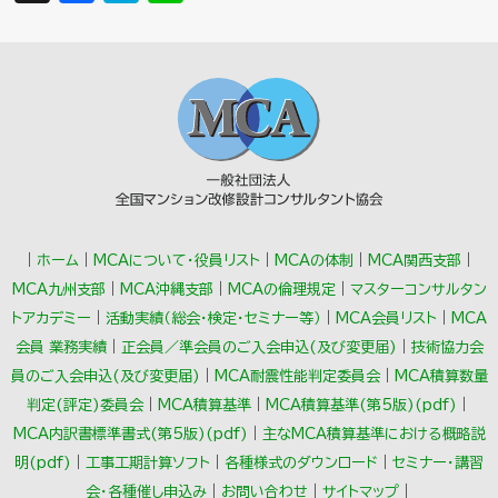
a
a
n
c
t
e
e
e
b
n
o
a
o
k
｜
ホーム
｜
MCAについて・役員リスト
｜
MCAの体制
｜
MCA関西支部
｜
MCA九州支部
｜
MCA沖縄支部
｜
MCAの倫理規定
｜
マスターコンサルタン
トアカデミー
｜
活動実績（総会･検定･セミナー等）
｜
MCA会員リスト
｜
MCA
会員 業務実績
｜
正会員／準会員のご入会申込(及び変更届)
｜
技術協力会
員のご入会申込(及び変更届)
｜
MCA耐震性能判定委員会
｜
MCA積算数量
判定(評定)委員会
｜
MCA積算基準
｜
MCA積算基準(第5版)(pdf)
｜
MCA内訳書標準書式(第5版)(pdf)
｜
主なMCA積算基準における概略説
明(pdf)
｜
工事工期計算ソフト
｜
各種様式のダウンロード
｜
セミナー・講習
会・各種催し申込み
｜
お問い合わせ
｜
サイトマップ
｜