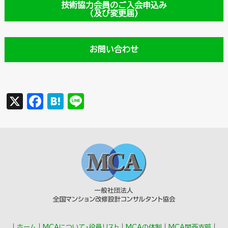
技術協力会員のご入会申込み
(及び変更届)
お問い合わせ
X
F
H
Li
a
a
n
c
t
e
e
e
b
n
o
a
o
k
｜
ホーム
｜
MCAについて・役員リスト
｜
MCAの体制
｜
MCA関西支部
｜