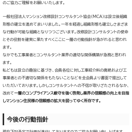
のご協力ご理解をお願いいたします。
一般社団法人マンション改修設計コンサルタント協会（MCA）は設立後組織
形態の確立を進めてまいりました。一年を経過し組織形態も確立しさまざま
な行動が可能な組織となりつつございます。改修設計コンサルタントの使命
とその役割を確実に果たすべくここに一層の行動指針が急がれると思われ
ます。
なかでも工事業者とコンサルタント業界の適切な関係構築が急務と思われ
ます。
私どもは設立の趣旨に基づき、会員各位に対し工事紹介料の廃絶および工
事業者との不適切な関係をもたないことなどを全会員より書面で提出して
いただいております。しかしコンサルタントへの不信が取りざたされるなか、
改めて
一層のコンプライアンス厳守を強く啓発し業界の信頼感の向上を目指
しマンション住民様の信頼感の拡大を図ってゆく所存です。
今後の行動指針
現在下記予定で計画が進行しておりますのでご協力お願い申し上げます。