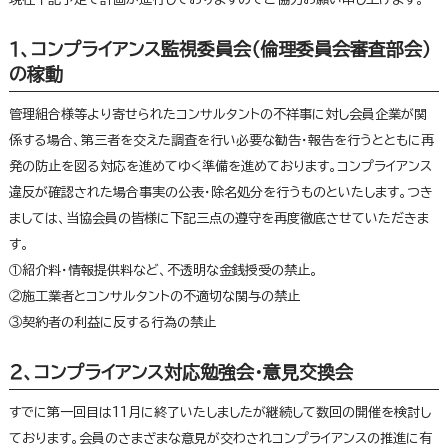
１、コンプライアンス監視委員会（倫理委員会審査部会）
の稼動
管理組合様等より寄せられたコンサルタントの不祥事に対し会員企業が関
係する場合、第三者を交えた調査を行い必要な勧告・報告を行うとともに再
発の防止を図る対応を進めてゆく準備を進めております。コンプライアンス
違反が確認された場合事実の公表・除名処分を行うものといたします。つき
ましては、当協会員の皆様に下記三点の遵守を再度徹底させていただきま
す。
①紹介料・情報提供料など、不透明な金銭授受の禁止。
②施工業者とコンサルタントの不適切な関与の禁止
③契約者の利益に反する行為の禁止
２、コンプライアンス対応勉強会・意見交換会
すでに第一回目は11月に終了いたしましたが継続して数回の開催を検討し
ております。会員のさまざまな意見が交わされコンプライアンスの推進に有