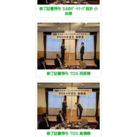
修了証書授与 S&Bﾊﾟｰﾄﾅｰｽﾞ設計 小
田様
修了証書授与 TDS 西原様
修了証書授与 TDS 高橋様