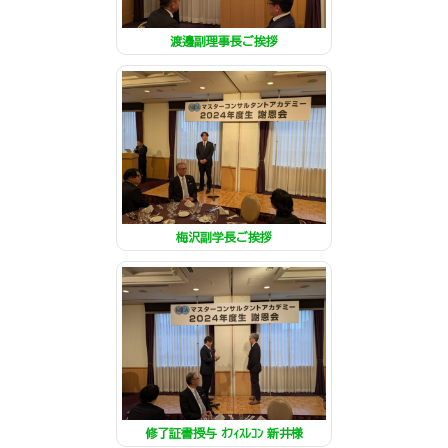
渡邊副理事長ご挨拶
梅沢副学長ご挨拶
修了証書授与 ｵﾌｨｽﾚｺﾝ 新井様