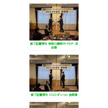
修了証書授与 神奈川建物ﾘｻｰﾁｾﾝﾀｰ 吉
田様
修了証書授与 ﾘﾉｼｽｺｰﾎﾟﾚｰｼｮﾝ 金原様