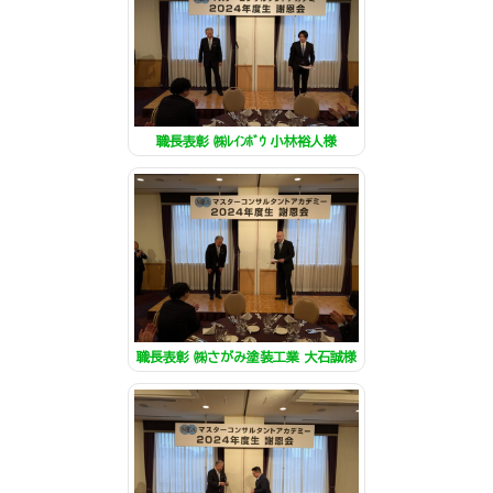
職長表彰 ㈱ﾚｲﾝﾎﾞｳ 小林裕人様
職長表彰 ㈱さがみ塗装工業 大石誠様