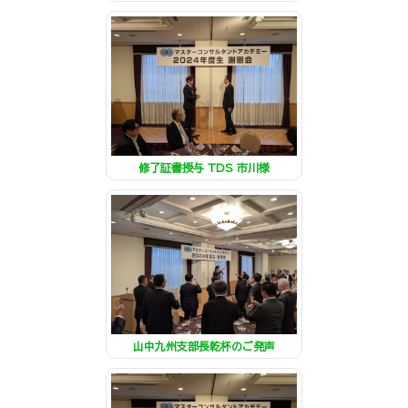
修了証書授与 TDS 市川様
山中九州支部長乾杯のご発声