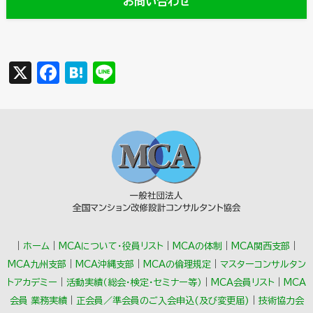
お問い合わせ
X
F
H
Li
a
a
n
c
t
e
e
e
b
n
o
a
o
k
｜
ホーム
｜
MCAについて・役員リスト
｜
MCAの体制
｜
MCA関西支部
｜
MCA九州支部
｜
MCA沖縄支部
｜
MCAの倫理規定
｜
マスターコンサルタン
トアカデミー
｜
活動実績（総会･検定･セミナー等）
｜
MCA会員リスト
｜
MCA
会員 業務実績
｜
正会員／準会員のご入会申込(及び変更届)
｜
技術協力会