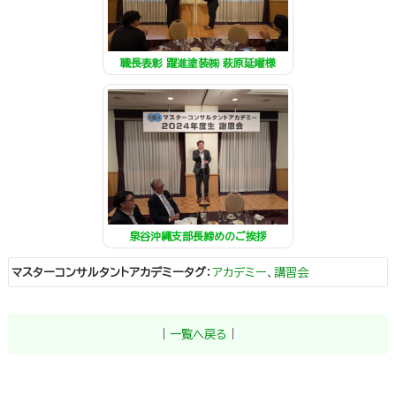
職長表彰 躍進塗装㈱ 萩原延曜様
泉谷沖縄支部長締めのご挨拶
マスターコンサルタントアカデミータグ
：
アカデミー
、
講習会
｜
一覧へ戻る
｜